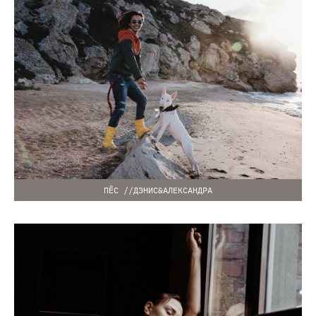
ПЁС //ДЭНИС&АЛЕКСАНДРА