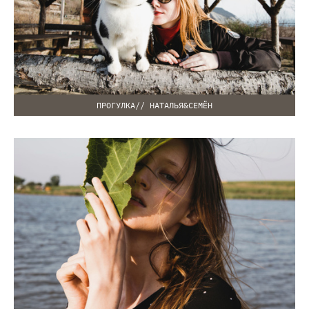
ПРОГУЛКА// НАТАЛЬЯ&СЕМЁН